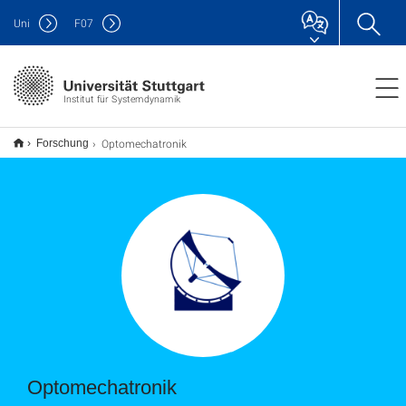
Uni
F
07
Institut für Systemdynamik
Optomechatronik
Forschung
Optomechatronik