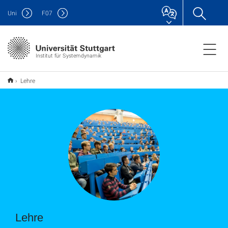
Uni
F
07
Institut für Systemdynamik
Lehre
Lehre