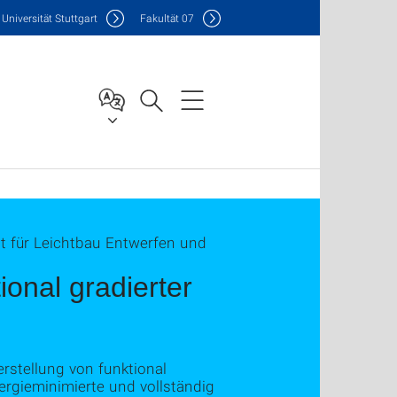
Uni
versität Stuttgart
F
akultät
07
tut für Leichtbau Entwerfen und
ional gradierter
rstellung von funktional
nergieminimierte und vollständig