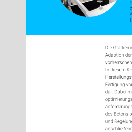
r
f
Die Gradieru
Adaption der
vorherrschen
In diesem Ko
Herstellungs
Fertigung vo
dar. Dabei 
optimierungs
anforderung
des Betons b
und Regelung
anschließend