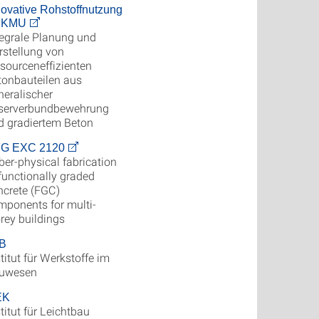
novative Rohstoffnutzung
r KMU
tegrale Planung und
rstellung von
ssourceneffizienten
tonbauteilen aus
neralischer
serverbundbewehrung
d gradiertem Beton
G EXC 2120
ber-physical fabrication
functionally graded
ncrete (FGC)
mponents for multi-
rey buildings
B
titut für Werkstoffe im
uwesen
EK
titut für Leichtbau