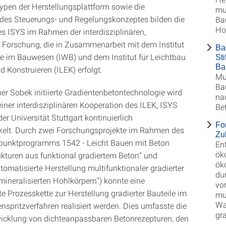
ypen der Herstellungsplattform sowie die
mul
des Steuerungs- und Regelungskonzeptes bilden die
Bau
Ho
s ISYS im Rahmen der interdisziplinären,
n Forschung, die in Zusammenarbeit mit dem Institut
Ba
fe im Bauwesen (IWB) und dem Institut für Leichtbau
Sti
Ba
 Konstruieren (ILEK) erfolgt.
Mul
Bau
er Sobek initiierte Gradientenbetontechnologie wird
na
einer interdisziplinären Kooperation des ILEK, ISYS
Be
r Universität Stuttgart kontinuierlich
Fo
kelt. Durch zwei Forschungsprojekte im Rahmen des
Zu
unktprogramms 1542 - Leicht Bauen mit Beton
En
ök
ukturen aus funktional gradiertem Beton“ und
ök
utomatisierte Herstellung multifunktionaler gradierter
du
mineralisierten Hohlkörpern“) konnte eine
vor
e Prozesskette zur Herstellung gradierter Bauteile im
mu
Wa
nspritzverfahren realisiert werden. Dies umfasste die
gr
wicklung von dichteanpassbaren Betonrezepturen, den