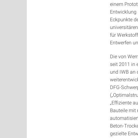
einem Protot
Entwicklung 
Eckpunkte de
universitäre
für Werkstof
Entwerfen und
Die von Wern
seit 2011 in 
und IWB an de
weiterentwic
DFG-Schwerp
(„Optimalstr
„Effiziente a
Bauteile mit 
automatisiert
Beton-Trocke
gezielte Ent