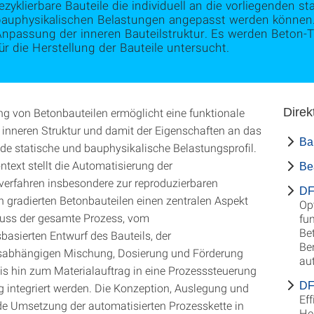
ezyklierbare Bauteile die individuell an die vorliegenden
bauphysikalischen Belastungen angepasst werden können. D
Anpassung der inneren Bauteilstruktur. Es werden Beton-T
ür die Herstellung der Bauteile untersucht.
ng von Betonbauteilen ermöglicht eine funktionale
Direk
 inneren Struktur und damit der Eigenschaften an das
Ba
de statische und bauphysikalische Belastungsprofil.
ntext stellt die Automatisierung der
Be
verfahren insbesondere zur reproduzierbaren
DF
n gradierten Betonbauteilen einen zentralen Aspekt
Op
muss der gesamte Prozess, vom
fun
Be
basierten Entwurf des Bauteils, der
Be
sabhängigen Mischung, Dosierung und Förderung
au
is hin zum Materialauftrag in eine Prozesssteuerung
DF
 integriert werden. Die Konzeption, Auslegung und
Eff
e Umsetzung der automatisierten Prozesskette in
He