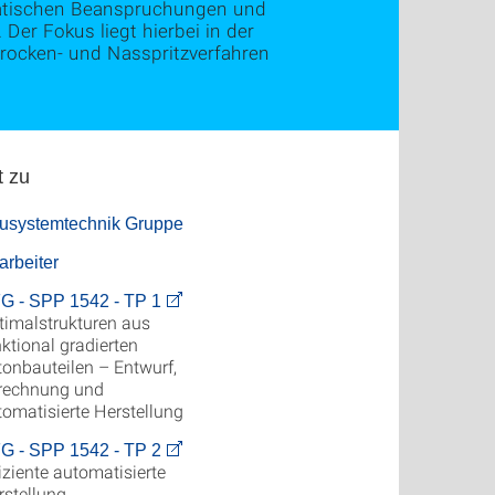
 statischen Beanspruchungen und
er Fokus liegt hierbei in der
rocken- und Nasspritzverfahren
t zu
usystemtechnik Gruppe
arbeiter
G - SPP 1542 - TP 1
timalstrukturen aus
ktional gradierten
tonbauteilen – Entwurf,
rechnung und
tomatisierte Herstellung
G - SPP 1542 - TP 2
iziente automatisierte
rstellung