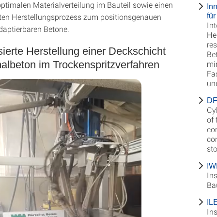
optimalen Materialverteilung im Bauteil sowie einen
In
ten Herstellungsprozess zum positionsgenauen
fü
In
daptierbaren Betone.
He
re
ierte Herstellung einer Deckschicht
Be
albeton im Trockenspritzverfahren
mi
Fa
un
DF
Cy
of 
co
co
sto
IW
Ins
Ba
IL
Ins