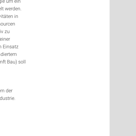
gie um ein
lt werden.
itäten in
sourcen
iv zu
einer
 Einsatz
adiertem
nft Bau) soll
rn der
dustrie.