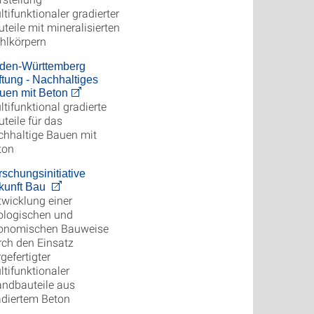
tifunktionaler gradierter
teile mit mineralisierten
hlkörpern
den-Württemberg
ftung - Nachhaltiges
uen mit Beton
tifunktional gradierte
teile für das
chhaltige Bauen mit
ton
rschungsinitiative
kunft Bau
twicklung einer
ologischen und
onomischen Bauweise
rch den Einsatz
gefertigter
ltifunktionaler
ndbauteile aus
adiertem Beton