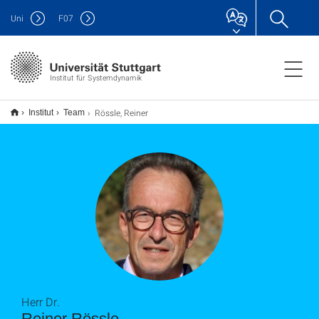
Uni
F
07
Institut für Systemdynamik
Rössle, Reiner
Institut
Team
Herr Dr.
Reiner Rössle